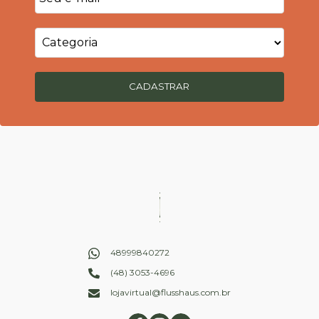
CADASTRAR
48999840272
(48) 3053-4696
lojavirtual@flusshaus.com.br