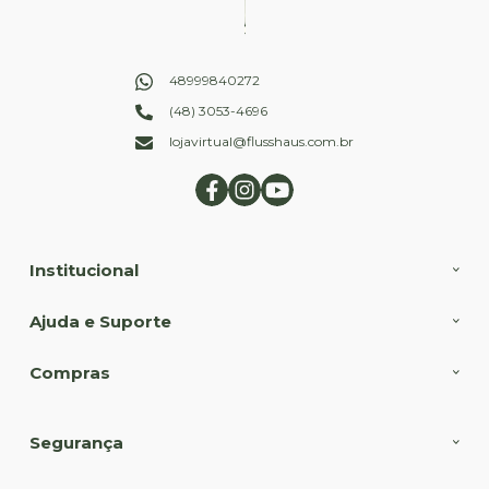
48999840272
(48) 3053-4696
lojavirtual@flusshaus.com.br
Institucional
Ajuda e Suporte
Compras
Segurança