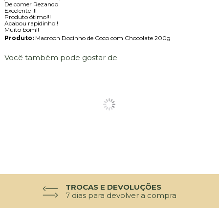
De comer Rezando
Excelente !!!
Produto ótimo!!!
Acabou rapidinho!!
Muito bom!!
Produto:
Macroon Docinho de Coco com Chocolate 200g
Você também pode gostar de
TROCAS E DEVOLUÇÕES
7 dias para devolver a compra