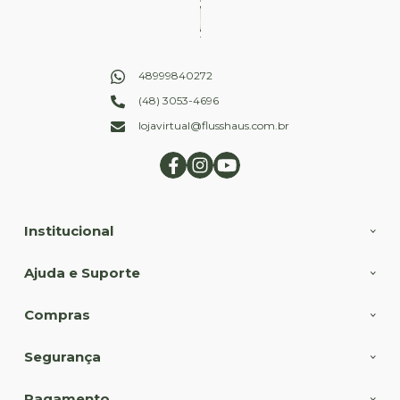
48999840272
(48) 3053-4696
lojavirtual@flusshaus.com.br
Institucional
Ajuda e Suporte
Compras
Segurança
Pagamento