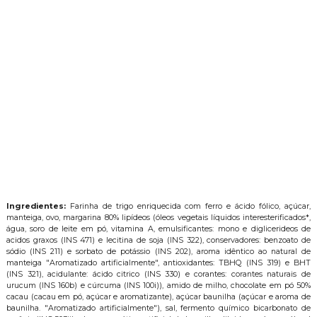
Ingredientes:
Farinha de trigo enriquecida com ferro e ácido fólico, açúcar,
manteiga, ovo, margarina 80% lipídeos (óleos vegetais líquidos interesterificados*,
gua, soro de leite em pó, vitamina A, emulsificantes: mono e diglicerideos de
acidos graxos (INS 471) e lecitina de soja (INS 322), conservadores: benzoato de
sódio (INS 211) e sorbato de potássio (INS 202), aroma idêntico ao natural de
manteiga "Aromatizado artificialmente", antioxidantes: TBHQ (INS 319) e BHT
(INS 321), acidulante: ácido citrico (INS 330) e corantes: corantes naturais de
urucum (INS 160b) e cúrcuma (INS 100i)), amido de milho, chocolate em pó 50%
cacau (cacau em pó, açúcar e aromatizante), açúcar baunilha (açúcar e aroma de
baunilha. "Aromatizado artificialmente"), sal, fermento químico bicarbonato de