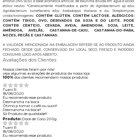
amônio (INS 503ii) e base aromática artificial de baunilha diluida em água e álcool
etílico neutro. *Geneticamente modificados a partir do Agrobacterium sp e/ou
Agrobacterium tumefaciens e/ou Arabidopsis thaliana e /ou Streptomyces
viridochromogenes.
CONTÉM GLÚTEN. CONTÉM LACTOSE. ALÉRGICOS:
CONTÉM TRIGO, OVO,
DERIVADOS DA SOJA E DO LEITE. PODE
CONTER CENTEIO, CEVADA, AVEIA, AMENDOIM, SOJA, LEITE,
AMÊNDOA, AVELÃS, CASTANHA-DE-CAJU, CASTANHA-DO-PARA,
NOZES, PECÃS E CASTANHAS.
A VALIDADE MENCIONADA NA EMBALAGEM REFERE-SE AO PRODUTO AINDA
FECHADO, DESDE QUE, CONSERVADO EM LOCAL SECO, FRESCO E INODORO.
CONSUMIR LOGO APÓS ABERTO.
Avaliações dos Clientes
Nossos clientes falam por nós!
veja algumas avaliações de produtos da nossa loja.
100%
dos clientes recomendam nossos produtos
Tuani R.
18/08/2020
Eu recomendo esse produto.
Desmancha na boca
Ótimo p tomar c café ou suco!!
Desmancha na boca!!
Só Produto de qualidade!!
Produto:
Doce de Coco 200g
Tuani R.
18/08/2020
Eu recomendo esse produto.