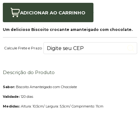
ADICIONAR AO
CARRINHO
Um delicioso Biscoito crocante amanteigado com chocolate.
Calcule Frete e Prazo
Descrição do Produto
Sabor:
Biscoito Amanteigado com Chocolate
Validade:
120 dias
Medidas:
Altura: 10,5cm/ Largura: 5,5cm/ Comprimento: 11cm