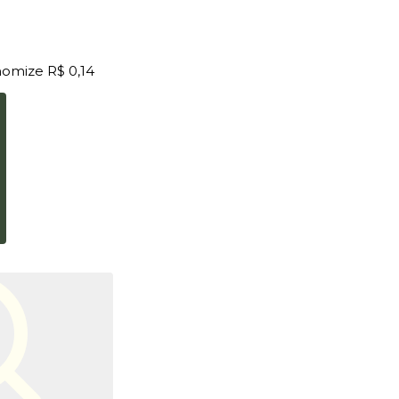
nomize
R$ 0,14
o