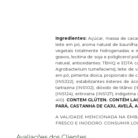
Ingredientes:
Açúcar, massa de caca
leite em pó, aroma natural de baunilha,
vegetais totalmente hidrogenadas e in
graxos, lecitina de soja e poliglicerol p
natural, antioxidantes: TBHQ e EDTA c
Agrobacterium tumefaciens), leite de v
em pó, pimenta dioica, propionato de cá
(INS322), estabilizantes ésteres de áci
tartrazina (INS102), dióxido de titânio 
(INS124), eritrosina (INS127), indigot
410).
CONTEM GLÚTEN. CONTÉM LAC
PARÁ, CASTANHA DE CAJU, AVELÃ, 
A VALIDADE MENCIONADA NA EMBA
FRESCO E INODORO. CONSUMIR LO
Avaliações dos Clientes