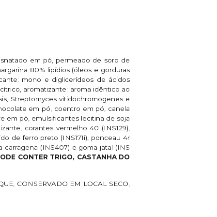
 desnatado em pó, permeado de soro de
margarina 80% lipídios (óleos e gorduras
icante: mono e diglicerídeos de ácidos
o cítrico, aromatizante: aroma idêntico ao
nsis, Streptomyces vitidochromogenes e
 chocolate em pó, coentro em pó, canela
e em pó, emulsificantes lecitina de soja
atizante, corantes vermelho 40 (INS129),
xido de ferro preto (INS171i), ponceau 4r
ma carragena (INS407) e goma jataí (INS
PODE CONTER TRIGO, CASTANHA DO
QUE, CONSERVADO EM LOCAL SECO,