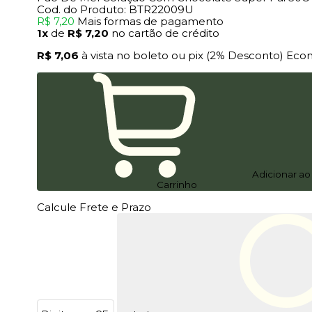
Cod. do Produto: BTR22009U
R$ 7,20
Mais formas de pagamento
1x
de
R$ 7,20
no cartão de crédito
R$ 7,06
à vista no boleto ou pix
(2% Desconto)
Eco
Adicionar a
Carrinho
Calcule Frete e Prazo