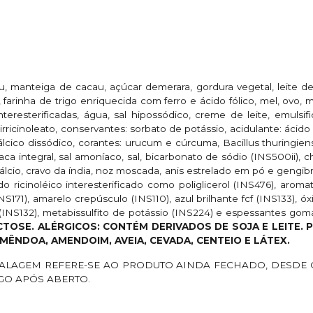
u, manteiga de cacau, açúcar demerara, gordura vegetal, leite
 farinha de trigo enriquecida com ferro e ácido fólico, mel, ovo, 
teresterificadas, água, sal hipossódico, creme de leite, emulsif
olirricinoleato, conservantes: sorbato de potássio, acidulante: ácid
álcico dissódico, corantes: urucum e cúrcuma, Bacillus thuringie
aca integral, sal amoníaco, sal, bicarbonato de sódio (INS500ii),
lcio, cravo da índia, noz moscada, anis estrelado em pó e gengibr
do ricinoléico interesterificado como poliglicerol (INS476), arom
(INS171), amarelo crepúsculo (INS110), azul brilhante fcf (INS133), ó
ina (INS132), metabissulfito de potássio (INS224) e espessantes go
TOSE. ALÉRGICOS: CONTÉM DERIVADOS DE SOJA E LEITE. 
AMÊNDOA, AMENDOIM, AVEIA, CEVADA, CENTEIO E LÁTEX.
LAGEM REFERE-SE AO PRODUTO AINDA FECHADO, DESDE 
GO APÓS ABERTO.