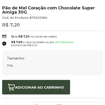
Pão de Mel Coração com Chocolate Super
Amiga 30G
Cod. do Produto: BTR22018U
R$ 7,20
1x
de
R$ 7,20
no cartão de crédito
R$ 7,06
à vista no boleto ou pix
(2% Desconto)
Economize
R$ 0,14
Tamanho:
30g
ADICIONAR AO
CARRINHO