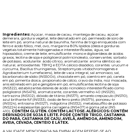
Ingredientes:
Açúcar, massa de cacau, manteiga de cacau, açúcar
demerara, gordura vegetal, leite desnatado em pó, permeado de soro de
leite em pó, aroma natural de baunilha, farinha de trigo enriquecida com
ferro e ácido fólico, mel, ovo, margarina 80% lipídios (óleos e gorduras
vegetais totalmente hidrogenadas e interesterificadas, água, sal
hipossódico, creme de leite, emulsificante: mono e diglicerídeos de ácidos
graxos, lecitina de soja e poliglicerol polirricinoleato, conservantes: sorbato
de potássio, acidulante: ácido cítrico, aromatizante: aroma idêntico ao
natural, antioxidantes: TBHQ e EDTA cálcico dissódico, corantes: urucum e
cúrcuma, Bacillus thuringiensis, Streptomyces vitidochromogenes e
Agrobacterium tumefaciens), leite de vaca integral, sal amoníaco, sal,
bicarbonato de sódio (INS500ii), chocolate em pó, coentro em pó, canela
em pó, pimenta dioica, propionato de cálcio, cravo da índia, noz moscada,
anis estrelado em pó e gengibre em pó, emulsificantes lecitina de soja
(INS322), estabilizantes ésteres de ácido ricinoléico interesterificado como
poliglicerol (INS476), aromatizante, corantes vermelho 40 (INS129),
tartrazina (INS102), dióxido de titânio (INS171), amarelo crepúsculo (INS110),
azul brilhante fcf (INS133), óxido de ferro preto (INS171i), ponceau 4r
(INS124), eritrosina (INS127), indigotina (INS132), metabissulfito de potássio
(INS224) e espessantes goma carragena (INS407) e goma jataí (INS
410).
CONTEM GLÚTEN. CONTÉM LACTOSE. ALÉRGICOS: CONTÉM
DERIVADOS DE SOJA E LEITE. PODE CONTER TRIGO, CASTANHA
DO PARÁ, CASTANHA DE CAJU, AVELÃ, AMÊNDOA, AMENDOIM,
AVEIA, CEVADA, CENTEIO E LÁTEX.
A VALIDADE MENCIONADA NA EMBALAGEM REFERE-SE AO