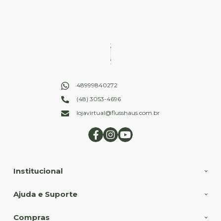
48999840272
(48) 3053-4696
lojavirtual@flusshaus.com.br
Institucional
Ajuda e Suporte
Compras