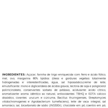
INGREDIENTES:
Açúcar, farinha de trigo enriquecida com ferro e ácido fólico,
mel, ovo, margarina 80% lipídios (óleos e gorduras vegetais totalmente
hidrogenadas e interesterificadas, água, sal hipossódico,creme de leite,
emulsificante: mono e diglicerídeos de ácidos graxos, lecitina de soja e poliglicerol
polirricinoleato, conservantes: sorbato de potássio, acidulante: ácido cítrico,
aromatizante: aroma idêntico ao natural, antioxidantes: TBHQ e EDTA cálcico
dissódico, corantes: urucum e cúrcuma, Bacillus thuringienses, Streptomyces
vitidochromogenes e Agrobacterium tumefaciens), leite de vaca integral, sal
amoníaco, sal, bicarbonato de sódio (INS500ii), chocolate em pó, coentro em pó,