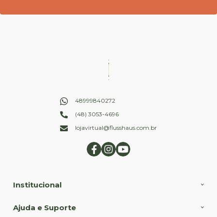
48999840272
(48) 3053-4696
lojavirtual@flusshaus.com.br
Institucional
Ajuda e Suporte