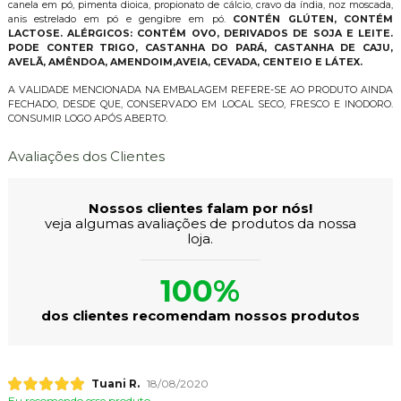
canela em pó, pimenta dioica, propionato de cálcio, cravo da índia, noz moscada,
anis estrelado em pó e gengibre em pó.
CONTÉN GLÚTEN, CONTÉM
LACTOSE. ALÉRGICOS: CONTÉM OVO, DERIVADOS DE SOJA E LEITE.
PODE CONTER TRIGO, CASTANHA DO PARÁ, CASTANHA DE CAJU,
AVELÃ, AMÊNDOA, AMENDOIM,AVEIA, CEVADA, CENTEIO E LÁTEX.
A VALIDADE MENCIONADA NA EMBALAGEM REFERE-SE AO PRODUTO AINDA
FECHADO, DESDE QUE, CONSERVADO EM LOCAL SECO, FRESCO E INODORO.
CONSUMIR LOGO APÓS ABERTO.
Avaliações dos Clientes
Nossos clientes falam por nós!
veja algumas avaliações de produtos da nossa
loja.
100%
dos clientes recomendam nossos produtos
Tuani R.
18/08/2020
Eu recomendo esse produto.