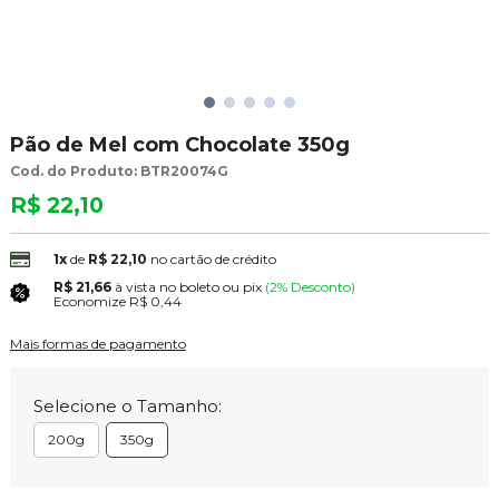
Pão de Mel com Chocolate 350g
Cod. do Produto: BTR20074G
R$ 22,10
1x
de
R$ 22,10
no cartão de crédito
R$ 21,66
à vista no boleto ou pix
(2% Desconto)
Economize
R$ 0,44
Mais formas de pagamento
Selecione o Tamanho:
200g
350g