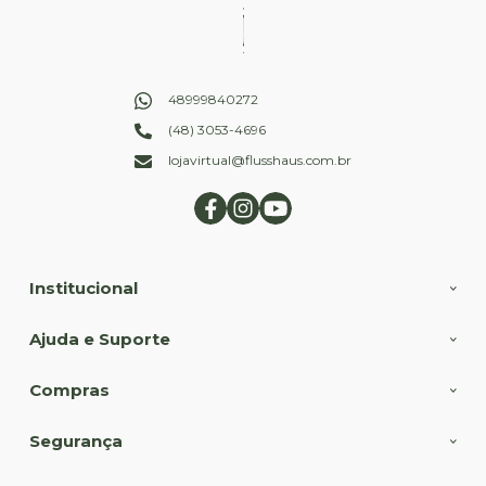
48999840272
(48) 3053-4696
lojavirtual@flusshaus.com.br
Institucional
Ajuda e Suporte
Compras
Segurança