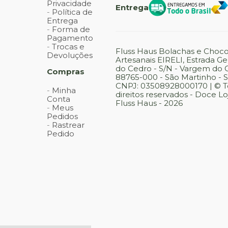
Privacidade
Entrega
Política de
Entrega
Forma de
Pagamento
Trocas e
Fluss Haus Bolachas e Choco
Devoluções
Artesanais EIRELI, Estrada G
do Cedro - S/N - Vargem do 
Compras
88765-000 - São Martinho - 
CNPJ: 03508928000170 | © T
Minha
direitos reservados - Doce Loj
Conta
Fluss Haus - 2026
Meus
Pedidos
Rastrear
Pedido