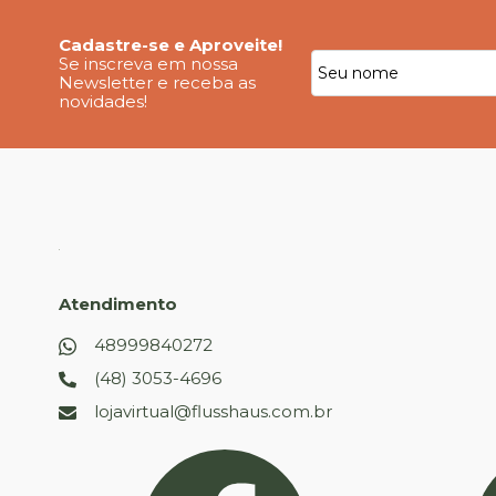
Cadastre-se e Aproveite!
Se inscreva em nossa
Newsletter e receba as
novidades!
Atendimento
48999840272
(48) 3053-4696
lojavirtual@flusshaus.com.br