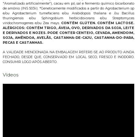
"Aromatizado artificialmente"), cacau em pó, sal e fermento químico bicarbonato
de amônio (INS 503ii). *Geneticamente modificados a partir do Agrobacterium sp
e/ou Agrobacterium tumefaciens e/ou Arabidopsis thaliana e /ou Bacillus
thuringiensis e/ou Sphingobium herbicidovorans e/ou Streptomyces
viridochromogenes e/ou Zea mays.
CONTÉM GLÚTEN. CONTÉM LACTOSE.
ALÉRGICOS: CONTÉM TRIGO, ÁVEIA, OVO, DERIVADOS DA SOJA, LEITE
E DERIVADOS E NOZES. PODE CONTER CENTEIO, CEVADA, AMENDOIM,
SOJA, AMÊNDOA, AVELÃS, CASTANHA-DE-CAJU, CASTANHA-DO-PARA,
PECAS E CASTANHAS.
A VALIDADE MENCIONADA NA EMBALAGEM REFERE-SE AO PRODUTO AINDA
FECHADO, DESDE QUE, CONSERVADO EM LOCAL SECO, FRESCO E INODORO.
CONSUMIR LOGO APÓS ABERTO.
Vídeos