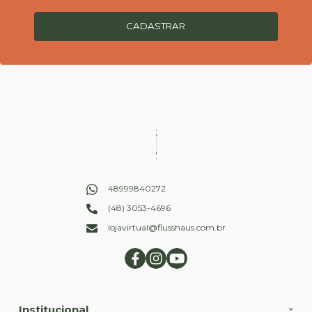
CADASTRAR
48999840272
(48) 3053-4696
lojavirtual@flusshaus.com.br
Institucional