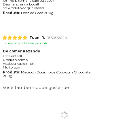
Ótimo p tomar c café ou suco!!
Desmancha na boca!!
Só Produto de qualidade!!
Produto:
Doce de Coco 200g
Tuani R.
18/08/2020
Eu recomendo esse produto.
De comer Rezando
Excelente !!!
Produto ótimo!!!
Acabou rapidinho!!
Muito bom!!
Produto:
Macroon Docinho de Coco com Chocolate
200g
Você também pode gostar de