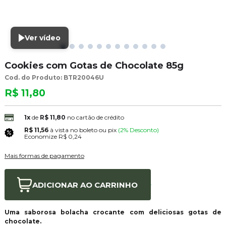
Ver vídeo
Cookies com Gotas de Chocolate 85g
Cod. do Produto: BTR20046U
R$ 11,80
1x
de
R$ 11,80
no cartão de crédito
R$ 11,56
à vista no boleto ou pix
(2% Desconto)
Economize
R$ 0,24
Mais formas de pagamento
ADICIONAR AO
CARRINHO
Uma saborosa bolacha crocante com deliciosas gotas de
chocolate.