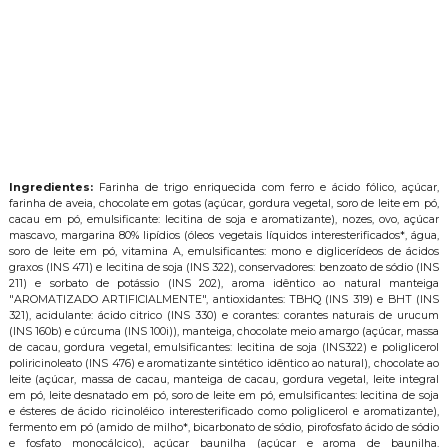
Ingredientes:
Farinha de trigo enriquecida com ferro e ácido fólico, açúcar,
farinha de aveia, chocolate em gotas (açúcar, gordura vegetal, soro de leite em pó,
cacau em pó, emulsificante: lecitina de soja e aromatizante), nozes, ovo, açúcar
mascavo, margarina 80% lipídios (óleos vegetais líquidos interesterificados*, água,
soro de leite em pó, vitamina A, emulsificantes: mono e diglicerídeos de ácidos
graxos (INS 471) e lecitina de soja (INS 322), conservadores: benzoato de sódio (INS
211) e sorbato de potássio (INS 202), aroma idêntico ao natural manteiga
"AROMATIZADO ARTIFICIALMENTE", antioxidantes: TBHQ (INS 319) e BHT (INS
321), acidulante: ácido citrico (INS 330) e corantes: corantes naturais de urucum
(INS 160b) e cúrcuma (INS 100i)), manteiga, chocolate meio amargo (açúcar, massa
de cacau, gordura vegetal, emulsificantes: lecitina de soja (INS322) e poliglicerol
poliricinoleato (INS 476) e aromatizante sintético idêntico ao natural), chocolate ao
leite (açúcar, massa de cacau, manteiga de cacau, gordura vegetal, leite integral
em pó, leite desnatado em pó, soro de leite em pó, emulsificantes: lecitina de soja
e ésteres de ácido ricinoléico interesterificado como poliglicerol e aromatizante),
fermento em pó (amido de milho*, bicarbonato de sódio, pirofosfato ácido de sódio
e fosfato monocálcico), açúcar baunilha (açúcar e aroma de baunilha.