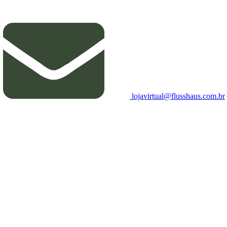
lojavirtual@flusshaus.com.br