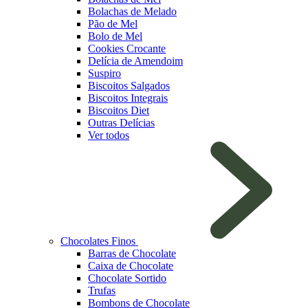
Bolachas de Melado
Pão de Mel
Bolo de Mel
Cookies Crocante
Delícia de Amendoim
Suspiro
Biscoitos Salgados
Biscoitos Integrais
Biscoitos Diet
Outras Delícias
Ver todos
Chocolates Finos
Barras de Chocolate
Caixa de Chocolate
Chocolate Sortido
Trufas
Bombons de Chocolate