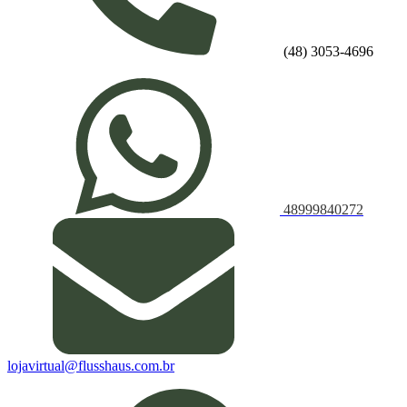
(48) 3053-4696
48999840272
lojavirtual@flusshaus.com.br