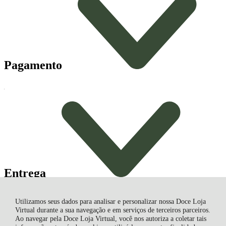
Pagamento
Entrega
Entregamos Em Todo Brasil
Utilizamos seus dados para analisar e personalizar nossa Doce Loja
Correios
Virtual durante a sua navegação e em serviços de terceiros parceiros.
Ao navegar pela Doce Loja Virtual, você nos autoriza a coletar tais
Fluss Haus Bolachas e Chocolates Artesanais EIRELI, Estrada