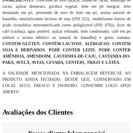
INGREDIENTES
: Chocolate ao leite (açúcar, massa de cacau, manteiga de
cacau, açúcar demerara, gordura vegetal, leite em pó integral, leite
desnatado em pó, permeado de soro de leite em pó, aroma natural de
baunilha, emulsificantes lecitina de soja (INS 322), estabilizante ésteres de
cido ricinoléico interesterificado como poliglicerol (INS 476)), licor de
café (cachaça, água potável, açúcar refinado, leite condensado, café em pó
solúvel e aroma idêntico ao natural de baunilha) e goma xantana.
CONTEM GLÚTEN. CONTÉM LACTOSE. ALÉRGICOS: CONTÉM
SOJA E DERIVADOS. PODE CONTER LEITE. PODE CONTER
AMÊNDOA, AMENDOIM, CASTANHA-DE-CAJU, CASTANHA-DO-
PARÁ, AVELÃ, AVEIA, CEVADA, CENTEIO, TRIGO E LÁTEX.
A VALIDADE MENCIONADA NA EMBALAGEM REFERE-SE AO
PRODUTO AINDA FECHADO, DESDE QUE, CONSERVADO EM
LOCAL SECO, FRESCO E INODORO. CONSUMIR LOGO APÓS
ABERTO.
Avaliações dos Clientes