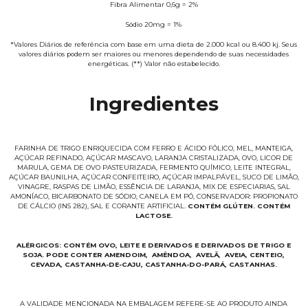
Fibra Alimentar 0,6g = 2%
Sódio 20mg = 1%
*Valores Diários de referência com base em uma dieta de 2.000 kcal ou 8.400 kj. Seus
valores diários podem ser maiores ou menores dependendo de suas necessidades
energéticas. (**) Valor não estabelecido.
Ingredientes
FARINHA DE TRIGO ENRIQUECIDA COM FERRO E ÁCIDO FÓLICO, MEL, MANTEIGA,
AÇÚCAR REFINADO, AÇÚCAR MASCAVO, LARANJA CRISTALIZADA, OVO, LICOR DE
MARULA, GEMA DE OVO PASTEURIZADA, FERMENTO QUÍMICO, LEITE INTEGRAL,
AÇÚCAR BAUNILHA, AÇÚCAR CONFEITEIRO, AÇÚCAR IMPALPÁVEL, SUCO DE LIMÃO,
VINAGRE, RASPAS DE LIMÃO, ESSÊNCIA DE LARANJA, MIX DE ESPECIARIAS, SAL
AMONÍACO, BICARBONATO DE SÓDIO, CANELA EM PÓ, CONSERVADOR: PROPIONATO
DE CÁLCIO (INS 282), SAL E CORANTE ARTIFICIAL.
CONTÉM GLÚTEN. CONTÉM
LACTOSE.
ALÉRGICOS: CONTÉM OVO, LEITE E DERIVADOS E DERIVADOS DE TRIGO E
SOJA. PODE CONTER AMENDOIM, AMÊNDOA, AVELÃ, AVEIA, CENTEIO,
CEVADA, CASTANHA-DE-CAJU, CASTANHA-DO-PARÁ, CASTANHAS.
A VALIDADE MENCIONADA NA EMBALAGEM REFERE-SE AO PRODUTO AINDA