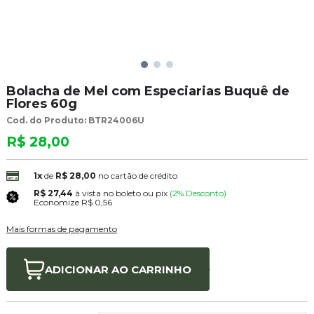
Bolacha de Mel com Especiarias Buquê de
Flores 60g
Cod. do Produto: BTR24006U
R$ 28,00
1x
de
R$ 28,00
no cartão de crédito
R$ 27,44
à vista no boleto ou pix
(2% Desconto)
Economize
R$ 0,56
Mais formas de pagamento
ADICIONAR AO
CARRINHO